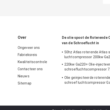
Over
De olie spoot de Roterende
van de Schroeflucht in
Ongeveer ons
50hz Atlas roterende Atlas 
Fabrieksreis
luchtcompressor 200kw Ga
Kwaliteitscontrole
220kw Ga220+ Olie-injecteer
Contacteer ons
schroefluchtscompressor 7,
werkdruk
Nieuws
Olie geïnjecteerde roterende
schroef luchtcompressor Ga
Sitemap
10,9 bar werkdruk