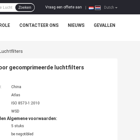
Vraag een offerte aan
Zoeken
|
Dutch
ROLE
CONTACTEER ONS
NIEUWS
GEVALLEN
uchtfilters
oor gecomprimeerde luchtfilters
t:
China
Atlas
ISO 8573-1:2010
WSD
den Algemene voorwaarden:
5 stuks
be negotibled