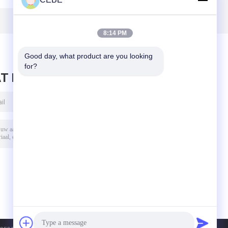
16
Filter voor de
dampfiltratie
Capaciteit van de
Luchtcompressor
8:14 PM
8000l/S
Good day, what product are you looking 
for?
T BERICHT ACHTER