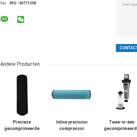
Fax:
852--30771258
Andere Producten
Precieze
Inline precision
Twee-in-één
gecomprimeerde
compressor
gecomprimeerd
luchtfilters DD
filter, Atlas filter
luchtfilters