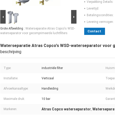
Verpakking Details:
Levertijd:
Betalingscondities:
Levering vermogen:
Grote Afbeelding :
Waterseparatie Atras Copco's WSD-
Contact
waterseparator voor gecomprimeerde luchtfilters
Waterseparatie Atras Copco's WSD-waterseparator voor g
beschrijving
Type:
industriële filter
Huisma
Installatie:
Verticaal
Toepa
Afvoerkanaaltype:
Handleiding
Werkdr
Maximale druk:
10 bar
Garant
Atras Copco waterseparator
Waterseparat
Markeren:
,