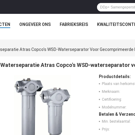
CTEN
ONGEVEER ONS
FABRIEKSREIS
KWALITEITSCONT
separatie Atras Copco's WSD-Waterseparator Voor Gecomprimeerde L
Waterseparatie Atras Copco's WSD-waterseparator v
Productdetails:
Plaats van herkoms
Merknaam:
Certificering:
Modelnummer:
Betalen & Verzen
Min. bestelaantal:
Prijs: