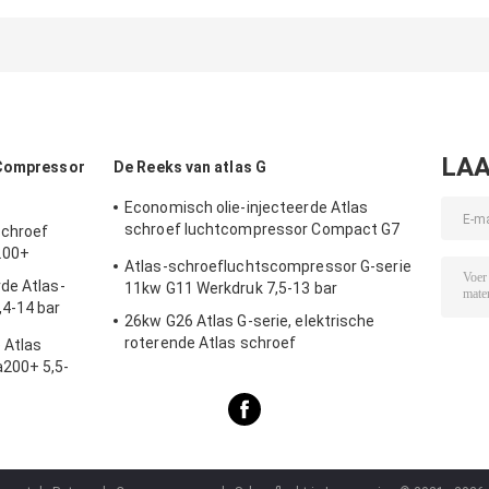
DDP130+ Atlas
1624104106 16
UD+serie Atlas 
1624183103
bar
bar
LAA
 Compressor
De Reeks van atlas G
Economisch olie-injecteerde Atlas
schroef luchtcompressor Compact G7
schroef
7kw
200+
Atlas-schroefluchtscompressor G-serie
de Atlas-
11kw G11 Werkdruk 7,5-13 bar
4-14 bar
26kw G26 Atlas G-serie, elektrische
roterende Atlas schroef
 Atlas
luchtcompressor olie geïnjecteerd
200+ 5,5-