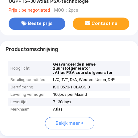
OGP+15~30 Atlas PSA-technologie
Prijs：be negotiated
MOQ：2pcs
Beste prijs
Contact nu
Productomschrijving
Geavanceerde nieuwe
Hoog licht
zuurstofgenerator
,
Atlas PSA zuurstofgenerator
Betalingscondities
L/C, T/T, D/A, Western Union, D/P
Certificering
ISO 8573-1 CLASS 0
Levering vermogen
100pcs per Maand
Levertijd
7~30days
Merknaam
Atlas
Bekijk meer