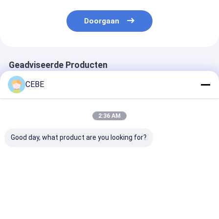
Doorgaan
Geadviseerde Producten
CEBE
2:36 AM
Good day, what product are you looking for?
Revolutionaire
OGP 200 Atlas PSA
Aluminium Atl
Engineering
stikstofgenerator
stikstofgenera
Zuurstofgenerator
4000x4000x3300mm
OGP 3, industr
Atlas Modulair
zuurstofgener
Ontwerp
ter plaatse
Beste prijs
Beste prijs
Beste pri