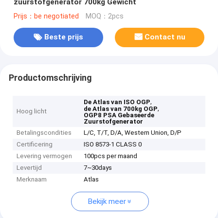
zuurstofgenerator 700kg Gewicht
Prijs：be negotiated
MOQ：2pcs
Beste prijs
Contact nu
Productomschrijving
,
De Atlas van ISO OGP
,
de Atlas van 700kg OGP
Hoog licht
OGP8 PSA Gebaseerde
Zuurstofgenerator
Betalingscondities
L/C, T/T, D/A, Western Union, D/P
Certificering
ISO 8573-1 CLASS 0
Levering vermogen
100pcs per maand
Levertijd
7~30days
Merknaam
Atlas
Bekijk meer