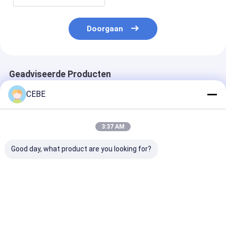
Doorgaan
Geadviseerde Producten
CEBE
3:37 AM
Good day, what product are you looking for?
Revolutionaire
OGP 200 Atlas PSA
Aluminium Atl
Engineering
stikstofgenerator
stikstofgenera
Zuurstofgenerator
4000x4000x3300mm
OGP 3, industr
Atlas Modulair
zuurstofgener
Ontwerp
ter plaatse
Beste prijs
Beste prijs
Beste pri