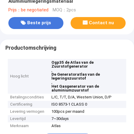
Aluminiumlegeringsmateriaal
Prijs：be negotiated
MOQ：2pcs
Beste prijs
Contact nu
Productomschrijving
Ogp35 de Atlas van de
Zuurstofgenerator
,
De Generatoratlas van de
Hoog licht
legeringszuurstof
,
Het Gasgenerator van de
aluminiumzuurstof
Betalingscondities
L/C, T/T, D/A, Western Union, D/P
Certificering
ISO 8573-1 CLASS 0
Levering vermogen
100pcs per maand
Levertijd
7~30days
Merknaam
Atlas