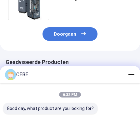
Aluminiumlegeringsmateriaal
Doorgaan
Geadviseerde Producten
CEBE
6:32 PM
Good day, what product are you looking for?
Revolutionaire
OGP 200 Atlas PSA
Aluminium Atl
Engineering
stikstofgenerator
stikstofgenera
Zuurstofgenerator
4000x4000x3300mm
OGP 3, industr
Atlas Modulair
zuurstofgener