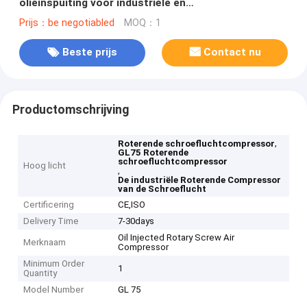
olieinspuiting voor industriële en
productiebehoeften
Prijs：be negotiabled
MOQ：1
Beste prijs
Contact nu
Productomschrijving
,
Roterende schroefluchtcompressor
GL75 Roterende
schroefluchtcompressor
Hoog licht
,
De industriële Roterende Compressor
van de Schroeflucht
Certificering
CE,ISO
Delivery Time
7-30days
Oil Injected Rotary Screw Air
Merknaam
Compressor
Minimum Order
1
Quantity
Model Number
GL 75