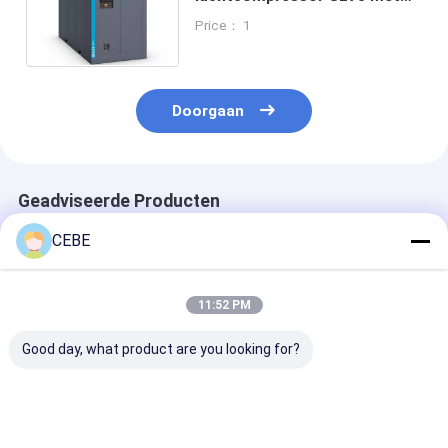
olieinspuiting voor industriële
Price： 1
en productiebehoeften
Doorgaan
Geadviseerde Producten
CEBE
11:52 PM
Good day, what product are you looking for?
Atlas Copco GA 55
50hz Atlas roterende
Voedingsmidd
VSD IPM voor het
Atlas schroef
smeermiddel v
verlagen van
luchtcompressor
Roto syntheti
operationele kosten
200kw Ga200+
olie geïnjectee