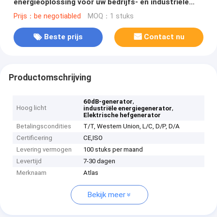
energieoplossing voor uw bedrijfs- en industriële
behoeften
Prijs：be negotiabled
MOQ：1 stuks
Beste prijs
Contact nu
Productomschrijving
,
60dB-generator
Hoog licht
,
industriële energiegenerator
Elektrische hefgenerator
Betalingscondities
T/T, Western Union, L/C, D/P, D/A
Certificering
CE,ISO
Levering vermogen
100 stuks per maand
Levertijd
7-30 dagen
Merknaam
Atlas
Bekijk meer