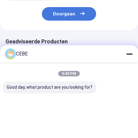
Doorgaan
Geadviseerde Producten
CEBE
5:49 PM
Good day, what product are you looking for?
Open QES40-
QES325
Energiegenera
generator voor een
Stroomgenerator: De
QES520 De sle
ononderbroken
Veelzijdige en
tot ononderbr
stroomvoorziening
Betrouwbare Keuze
energievoorzi
voor de
voor uw bedrij
Beste prijs
Beste prijs
Beste pri
Stroombehoeften
van Uw Bedrijf