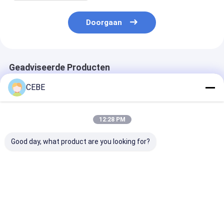
Doorgaan
Geadviseerde Producten
CEBE
12:28 PM
Good day, what product are you looking for?
Geoptimaliseerde
SD-
CD1+-22+ Atla
luchtstroom
membraandrogers
droger,
Desiccant
lage drukdruppel en
luchtcompres
luchtdroger
lage luchtverlies bij
Desiccant dro
zuivering voor
Atlas
Beste prijs
Beste prijs
Beste pri
optimale prestaties