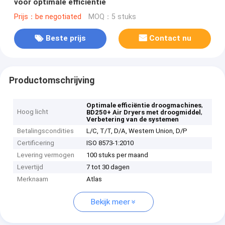
voor optimale efficiëntie
Prijs：be negotiated
MOQ：5 stuks
Beste prijs
Contact nu
Productomschrijving
,
Optimale efficiëntie droogmachines
Hoog licht
,
BD250+ Air Dryers met droogmiddel
Verbetering van de systemen
Betalingscondities
L/C, T/T, D/A, Western Union, D/P
Certificering
ISO 8573-1:2010
Levering vermogen
100 stuks per maand
Levertijd
7 tot 30 dagen
Merknaam
Atlas
Bekijk meer