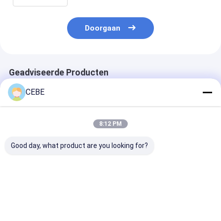
Doorgaan
Geadviseerde Producten
CEBE
8:12 PM
Good day, what product are you looking for?
Eenvoudige
Digitale
Plug and Play
installatie en
luchtdrogers
compressieluc
bediening Plug and
voor gemakkeli
play
installatie en
compressieluchtdrogers
bediening
Beste prijs
Beste prijs
Beste pri
F45