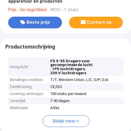
apparatuur en producten
Prijs：be negotibled
MOQ：1 stuks
Beste prijs
Contact nu
Productomschrijving
FD 5-95 Drogers voor
gecomprimeerde lucht
Hoog licht
,
,
1Ph luchtdrogers
230 V luchtdrogers
Betalingscondities
T/T, Western Union, L/C, D/P, D/A
Certificering
CE,ISO
Levering vermogen
100 stuks per maand
Levertijd
7-30 dagen
Merknaam
Atlas
Bekijk meer