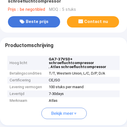
schroefluchtcompressor
Prijs：be negotibled
MOQ：5 stuks
Beste prijs
Contact nu
Productomschrijving
GA7-37VSD+
Hoog licht
schroefluchtcompressor
,
Atlas schroefluchtcompressor
Betalingscondities
T/T, Western Union, L/C, D/P, D/A
Certificering
CE,ISO
Levering vermogen
100 stuks per maand
Levertijd
7-30days
Merknaam
Atlas
Bekijk meer