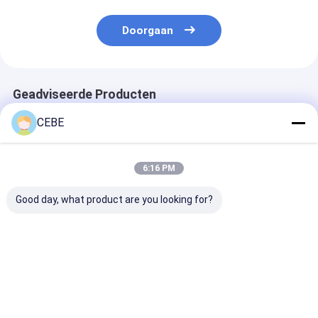
Doorgaan
Geadviseerde Producten
CEBE
6:16 PM
Good day, what product are you looking for?
Olie geïnjecteerde
Atlas Copco GA 37
70 kW VSD Plu
Atlas schroef
VSD++ Rotary Screw
schroefluchts
luchtcompressor
Compressor voor
GA37-110VSD
Vsd Plus Ga37-110
industriële machines
Frequentieomz
Vsd+ 37-110kw
met hoge prestaties
Beste prijs
Beste prijs
Beste pri
Kracht