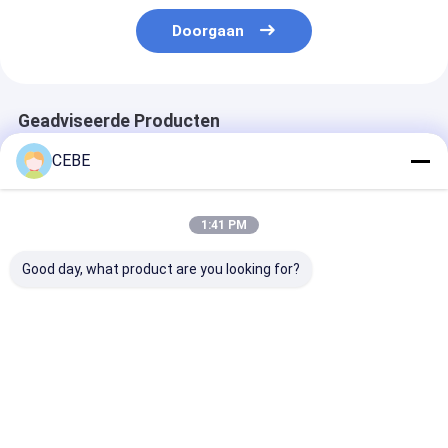
Doorgaan
Geadviseerde Producten
CEBE
1:41 PM
Good day, what product are you looking for?
Olievrije
Olievrije
Centrifugale ol
Schroefluchtcompressor
luchtcompressor
schroefluchtc
LFx2.0-10 9,1 m³/u
LFx2.0-10 Maximale
Olievrije
werkdruk 10 Bar 9.1
Schroefcompressor
M3h Industriële
Beste prijs
Beste prijs
Beste pri
voor Continu
luchtoplossing
Industrieel Gebruik