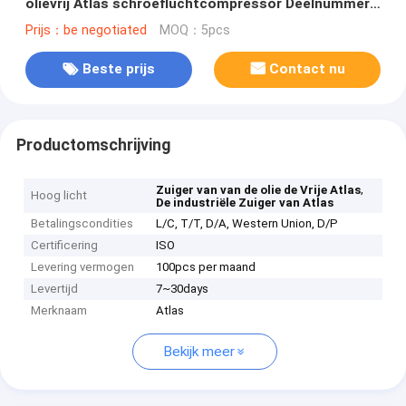
olievrij Atlas schroefluchtcompressor Deelnummer
LF
Prijs：be negotiated
MOQ：5pcs
Beste prijs
Contact nu
Productomschrijving
,
Zuiger van van de olie de Vrije Atlas
Hoog licht
De industriële Zuiger van Atlas
Betalingscondities
L/C, T/T, D/A, Western Union, D/P
Certificering
ISO
Levering vermogen
100pcs per maand
Levertijd
7~30days
Merknaam
Atlas
Bekijk meer