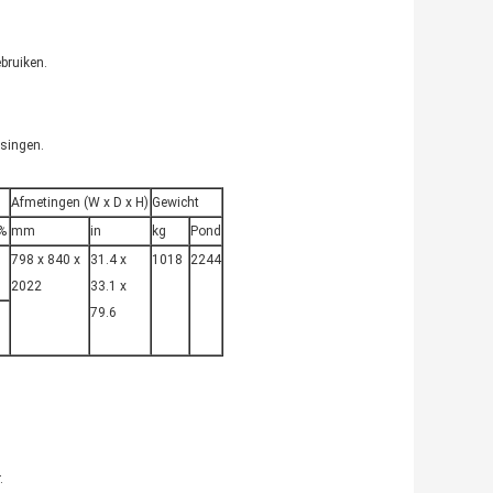
ebruiken.
singen.
Afmetingen (W x D x H)
Gewicht
%
mm
in
kg
Pond
798 x 840 x
31.4 x
1018
2244
2022
33.1 x
79.6
.