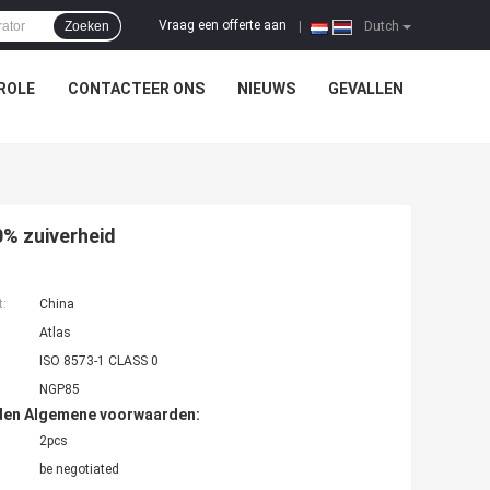
Vraag een offerte aan
Zoeken
|
Dutch
ROLE
CONTACTEER ONS
NIEUWS
GEVALLEN
0% zuiverheid
t:
China
Atlas
ISO 8573-1 CLASS 0
NGP85
den Algemene voorwaarden:
2pcs
be negotiated