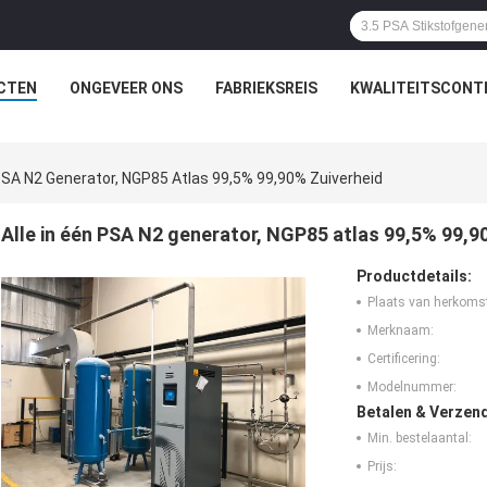
CTEN
ONGEVEER ONS
FABRIEKSREIS
KWALITEITSCONT
 PSA N2 Generator, NGP85 Atlas 99,5% 99,90% Zuiverheid
Alle in één PSA N2 generator, NGP85 atlas 99,5% 99,9
Productdetails:
Plaats van herkoms
Merknaam:
Certificering:
Modelnummer:
Betalen & Verzen
Min. bestelaantal:
Prijs: