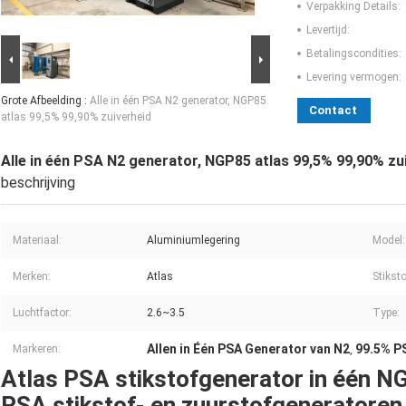
Verpakking Details:
Levertijd:
Betalingscondities:
Levering vermogen:
Grote Afbeelding :
Alle in één PSA N2 generator, NGP85
Contact
atlas 99,5% 99,90% zuiverheid
Alle in één PSA N2 generator, NGP85 atlas 99,5% 99,90% zu
beschrijving
Materiaal:
Aluminiumlegering
Model:
Merken:
Atlas
Stikst
Luchtfactor:
2.6~3.5
Type:
Allen in Één PSA Generator van N2
99.5% P
Markeren:
,
Atlas PSA stikstofgenerator in één 
PSA stikstof- en zuurstofgeneratoren