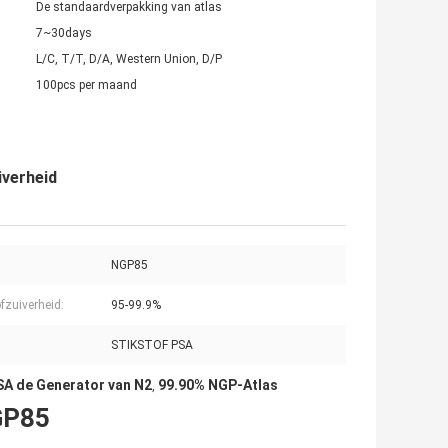
De standaardverpakking van atlas
7~30days
L/C, T/T, D/A, Western Union, D/P
100pcs per maand
iverheid
NGP85
ofzuiverheid:
95-99.9%
STIKSTOF PSA
SA de Generator van N2
99.90% NGP-Atlas
,
NGP85