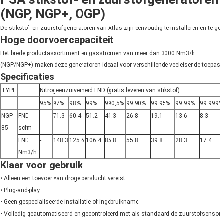
(NGP, NGP+, OGP)
De stikstof- en zuurstofgeneratoren van Atlas zijn eenvoudig te installeren en te g
Hoge doorvoercapaciteit
Het brede productassortiment en gasstromen van meer dan 3000 Nm3/h
(NGP/NGP+) maken deze generatoren ideaal voor verschillende veeleisende toepas
Specificaties
TYPE
Nitrogeenzuiverheid FND (gratis leveren van stikstof)
95%
97%
98%
99%
990,5%
99.90%
99.95%
99.99%
99.999
NGP
FND
-
71.3
60.4
51.2
41.3
26.8
19.1
13.6
8.3
85
scfm
FND
-
148.3
125.6
106.4
85.8
55.8
39.8
28.3
17.4
Nm3/h
Klaar voor gebruik
• Alleen een toevoer van droge perslucht vereist.
• Plug-and-play
• Geen gespecialiseerde installatie of ingebruikname.
• Volledig geautomatiseerd en gecontroleerd met als standaard de zuurstofsensor