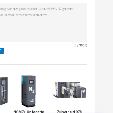
(
0
/ 3000)
NGM7+ Op locatie
Zuiverheid 97%