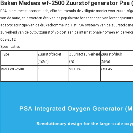
Baken Medaes wf-2500 Zuurstofgenerator Psa (
PSA is het meest economisch, efficiënt evenals de veiligste manier voor zuurstofg
van de natie, en geworden één van de populairste benaderingen van leveringszuur
adsorptieprincipe van de drukschommeling. Het PSA systeem van de zuurstofgenera
zuiverheid van de outputzuurstof voldoet aan de internationale normen en de ver
008-2012.
Specificaties
Type
Zuurstofdebiet
Zuurstofzuiverheid
Zuurstofdruk
(m3/h)
(%)
(MPa)
BMO WF-2500
60
93+3%
>=0.45