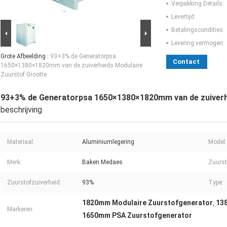
Verpakking Details:
Levertijd:
Betalingscondities:
Levering vermogen:
Grote Afbeelding :
93+3% de Generatorpsa
Contact
1650×1380×1820mm van de zuiverheids Modulaire
Zuurstof Grootte
93+3% de Generatorpsa 1650×1380×1820mm van de zuiverh
beschrijving
Materiaal:
Aluminiumlegering
Model:
Merk:
Baken Medaes
Zuurst
Zuurstofzuiverheid:
93%
Type:
1820mm Modulaire Zuurstofgenerator
13
,
Markeren:
1650mm PSA Zuurstofgenerator