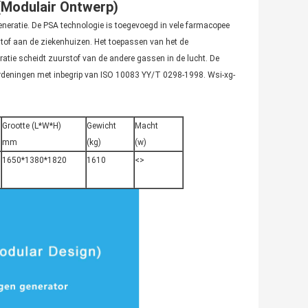
Modulair Ontwerp)
eneratie. De PSA technologie is toegevoegd in vele farmacopee
stof aan de ziekenhuizen. Het toepassen van het de
tie scheidt zuurstof van de andere gassen in de lucht. De
ordeningen met inbegrip van ISO 10083 YY/T 0298-1998. Wsi-xg-
Grootte (L*W*H)
Gewicht
Macht
mm
(kg)
(w)
1650*1380*1820
1610
<>