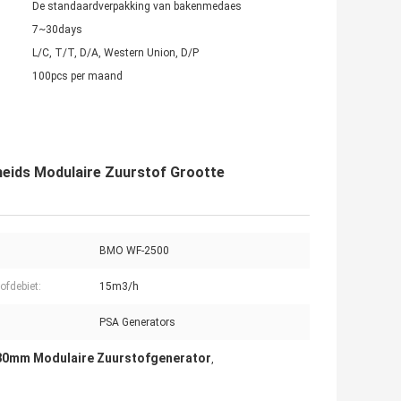
De standaardverpakking van bakenmedaes
7~30days
L/C, T/T, D/A, Western Union, D/P
100pcs per maand
eids Modulaire Zuurstof Grootte
BMO WF-2500
ofdebiet:
15m3/h
PSA Generators
80mm Modulaire Zuurstofgenerator
,