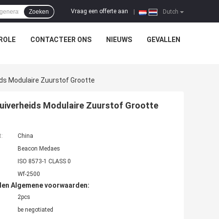
Vraag een offerte aan
Zoeken
|
Dutch
ROLE
CONTACTEER ONS
NIEUWS
GEVALLEN
s Modulaire Zuurstof Grootte
iverheids Modulaire Zuurstof Grootte
t:
China
Beacon Medaes
ISO 8573-1 CLASS 0
Wf-2500
den Algemene voorwaarden:
2pcs
be negotiated