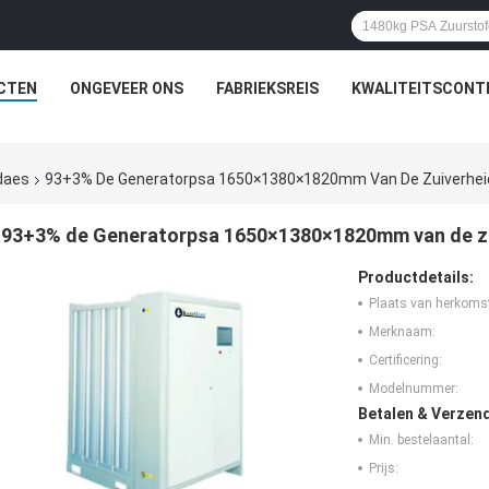
CTEN
ONGEVEER ONS
FABRIEKSREIS
KWALITEITSCONT
daes
93+3% De Generatorpsa 1650×1380×1820mm Van De Zuiverheid
93+3% de Generatorpsa 1650×1380×1820mm van de zu
Productdetails:
Plaats van herkoms
Merknaam:
Certificering:
Modelnummer:
Betalen & Verzen
Min. bestelaantal:
Prijs: