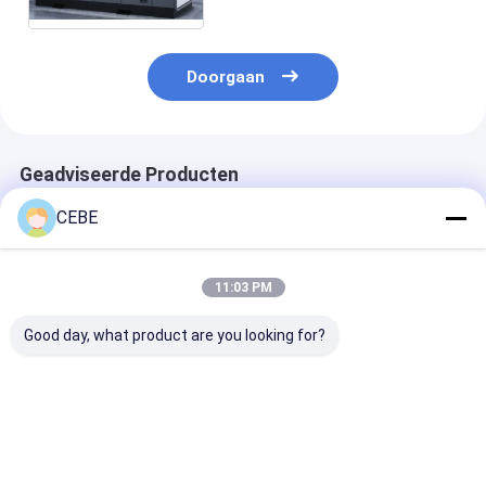
Doorgaan
Geadviseerde Producten
CEBE
11:03 PM
Good day, what product are you looking for?
Olievrije
Olievrije
Centrifugale ol
Schroefluchtcompressor
luchtcompressor
schroefluchtc
LFx2.0-10 9,1 m³/u
LFx2.0-10 Maximale
Olievrije
werkdruk 10 Bar 9.1
Schroefcompressor
M3h Industriële
Beste prijs
Beste prijs
Beste pri
voor Continu
luchtoplossing
Industrieel Gebruik