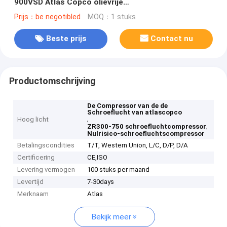
900VSD Atlas Copco olievrije
schroefluchtcompressor
Prijs：be negotibled
MOQ：1 stuks
Beste prijs
Contact nu
Productomschrijving
De Compressor van de de
Schroeflucht van atlascopco
,
Hoog licht
,
ZR300-750 schroefluchtcompressor
Nulrisico-schroefluchtscompressor
Betalingscondities
T/T, Western Union, L/C, D/P, D/A
Certificering
CE,ISO
Levering vermogen
100 stuks per maand
Levertijd
7-30days
Merknaam
Atlas
Bekijk meer